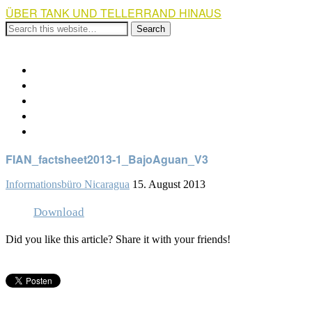
ÜBER TANK UND TELLERRAND HINAUS
Show Navigation
Hide Navigation
Über die Kampagne
Weiterführende Links
Veranstaltungen
Spendenaufruf
Impressum und Kontakt
FIAN_factsheet2013-1_BajoAguan_V3
Informationsbüro Nicaragua
15. August 2013
Download
Did you like this article? Share it with your friends!