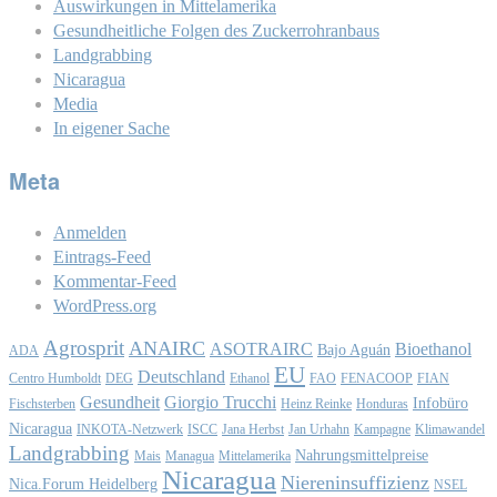
Auswirkungen in Mittelamerika
Gesundheitliche Folgen des Zuckerrohranbaus
Landgrabbing
Nicaragua
Media
In eigener Sache
Meta
Anmelden
Eintrags-Feed
Kommentar-Feed
WordPress.org
Agrosprit
ANAIRC
ASOTRAIRC
Bioethanol
Bajo Aguán
ADA
EU
Deutschland
Centro Humboldt
DEG
Ethanol
FAO
FENACOOP
FIAN
Gesundheit
Giorgio Trucchi
Infobüro
Fischsterben
Heinz Reinke
Honduras
Nicaragua
INKOTA-Netzwerk
ISCC
Jana Herbst
Jan Urhahn
Kampagne
Klimawandel
Landgrabbing
Nahrungsmittelpreise
Mais
Managua
Mittelamerika
Nicaragua
Niereninsuffizienz
Nica.Forum Heidelberg
NSEL