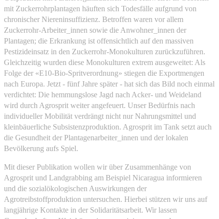
mit Zuckerrohrplantagen häuften sich Todesfälle aufgrund von
chronischer Niereninsuffizienz. Betroffen waren vor allem
Zuckerrohr-Arbeiter_innen sowie die Anwohner_innen der
Plantagen; die Erkrankung ist offensichtlich auf den massiven
Pestizideinsatz in den Zuckerrohr-Monokulturen zurückzuführen.
Gleichzeitig wurden diese Monokulturen extrem ausgeweitet: Als
Folge der «E10-Bio-Spritverordnung» stiegen die Exportmengen
nach Europa. Jetzt - fünf Jahre später - hat sich das Bild noch einmal
verdichtet: Die hemmungslose Jagd nach Acker- und Weideland
wird durch Agrosprit weiter angefeuert. Unser Bedürfnis nach
individueller Mobilität verdrängt nicht nur Nahrungsmittel und
kleinbäuerliche Subsistenzproduktion. Agrosprit im Tank setzt auch
die Gesundheit der Plantagenarbeiter_innen und der lokalen
Bevölkerung aufs Spiel.
Mit dieser Publikation wollen wir über Zusammenhänge von
Agrosprit und Landgrabbing am Beispiel Nicaragua informieren
und die sozialökologischen Auswirkungen der
Agrotreibstoffproduktion untersuchen. Hierbei stützen wir uns auf
langjährige Kontakte in der Solidaritätsarbeit. Wir lassen