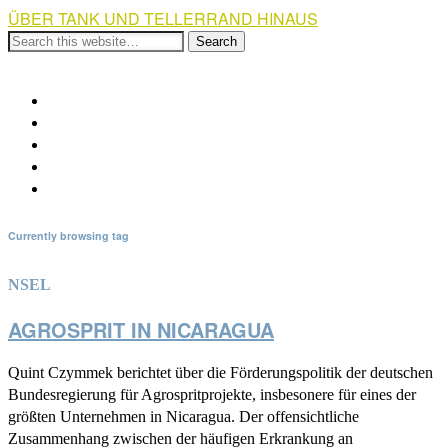
ÜBER TANK UND TELLERRAND HINAUS
Show Navigation
Hide Navigation
Über die Kampagne
Weiterführende Links
Veranstaltungen
Spendenaufruf
Impressum und Kontakt
Currently browsing tag
NSEL
AGROSPRIT IN NICARAGUA
Quint Czymmek berichtet über die Förderungspolitik der deutschen
Bundesregierung für Agrospritprojekte, insbesonere für eines der
größten Unternehmen in Nicaragua. Der offensichtliche
Zusammenhang zwischen der häufigen Erkrankung an