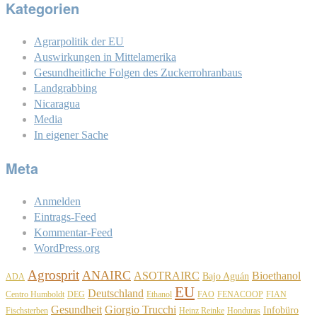
Kategorien
Agrarpolitik der EU
Auswirkungen in Mittelamerika
Gesundheitliche Folgen des Zuckerrohranbaus
Landgrabbing
Nicaragua
Media
In eigener Sache
Meta
Anmelden
Eintrags-Feed
Kommentar-Feed
WordPress.org
Agrosprit
ANAIRC
ASOTRAIRC
Bioethanol
Bajo Aguán
ADA
EU
Deutschland
Centro Humboldt
DEG
Ethanol
FAO
FENACOOP
FIAN
Gesundheit
Giorgio Trucchi
Infobüro
Fischsterben
Heinz Reinke
Honduras