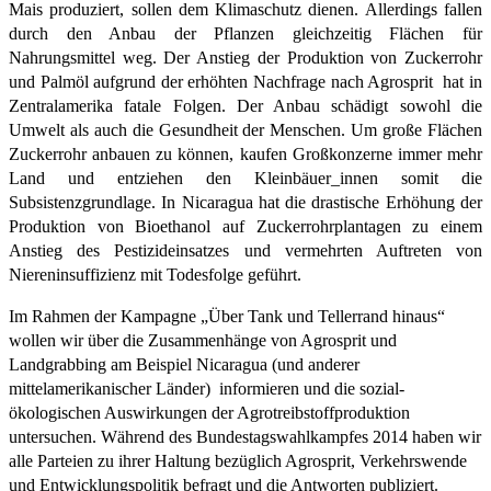
Mais produziert, sollen dem Klimaschutz dienen. Allerdings fallen
durch den Anbau der Pflanzen gleichzeitig Flächen für
Nahrungsmittel weg. Der Anstieg der Produktion von Zuckerrohr
und Palmöl aufgrund der erhöhten Nachfrage nach Agrosprit hat in
Zentralamerika fatale Folgen. Der Anbau schädigt sowohl die
Umwelt als auch die Gesundheit der Menschen. Um große Flächen
Zuckerrohr anbauen zu können, kaufen Großkonzerne immer mehr
Land und entziehen den Kleinbäuer_innen somit die
Subsistenzgrundlage. In Nicaragua hat die drastische Erhöhung der
Produktion von Bioethanol auf Zuckerrohrplantagen zu einem
Anstieg des Pestizideinsatzes und vermehrten Auftreten von
Niereninsuffizienz mit Todesfolge geführt.
Im Rahmen der Kampagne „Über Tank und Tellerrand hinaus“
wollen wir über die Zusammenhänge von Agrosprit und
Landgrabbing am Beispiel Nicaragua (und anderer
mittelamerikanischer Länder) informieren und die sozial-
ökologischen Auswirkungen der Agrotreibstoffproduktion
untersuchen. Während des Bundestagswahlkampfes 2014 haben wir
alle Parteien zu ihrer Haltung bezüglich Agrosprit, Verkehrswende
und Entwicklungspolitik befragt und die Antworten publiziert.