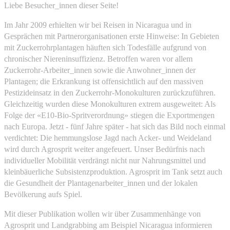
Liebe Besucher_innen dieser Seite!
Im Jahr 2009 erhielten wir bei Reisen in Nicaragua und in
Gesprächen mit Partnerorganisationen erste Hinweise: In Gebieten
mit Zuckerrohrplantagen häuften sich Todesfälle aufgrund von
chronischer Niereninsuffizienz. Betroffen waren vor allem
Zuckerrohr-Arbeiter_innen sowie die Anwohner_innen der
Plantagen; die Erkrankung ist offensichtlich auf den massiven
Pestizideinsatz in den Zuckerrohr-Monokulturen zurückzuführen.
Gleichzeitig wurden diese Monokulturen extrem ausgeweitet: Als
Folge der «E10-Bio-Spritverordnung» stiegen die Exportmengen
nach Europa. Jetzt - fünf Jahre später - hat sich das Bild noch einmal
verdichtet: Die hemmungslose Jagd nach Acker- und Weideland
wird durch Agrosprit weiter angefeuert. Unser Bedürfnis nach
individueller Mobilität verdrängt nicht nur Nahrungsmittel und
kleinbäuerliche Subsistenzproduktion. Agrosprit im Tank setzt auch
die Gesundheit der Plantagenarbeiter_innen und der lokalen
Bevölkerung aufs Spiel.
Mit dieser Publikation wollen wir über Zusammenhänge von
Agrosprit und Landgrabbing am Beispiel Nicaragua informieren